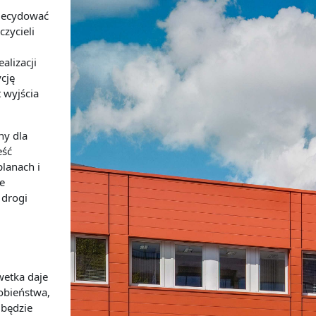
zdecydować
zycieli
alizacji
cję
 wyjścia
ny dla
eść
lanach i
e
 drogi
wetka daje
obieńst
wa,
 będzie