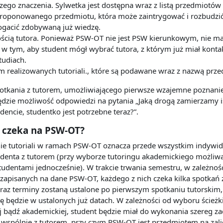
zego znaczenia.
Sylwetka jest dostępna wraz z listą przedmiotó
roponowanego przedmiotu
, która może zaintrygować i rozbudzi
gacić zdobywaną już wiedzę.
cią tutora
. Ponieważ PSW
-
OT nie jest PSW kierunkowym, nie m
 w tym,
aby student mógł wybrać tutora, z którym już miał konta
tudiach.
m realizowanych
tutoriali.
, które są podawane wraz z nazwą prze
otkania z tutorem, umożliwiającego pierwsze wzajemne poznanie
ędzie
możliwość odpowiedzi na pytania „Jaką drogą zam
ierzamy i
dencie, studentko
jest potrzebne teraz?”.
 czeka na PSW
-
OT?
ie tutoriali w ramach PSW
-
OT oznacza przede wszystkim indywid
udenta
z tutorem (przy wyborze tutoringu akademickiego możliwa
tudentami
jednocześnie). W trakcie trwania s
emestru, w zależnośc
zapisanych na dane PSW
-
OT, każdego z nich czeka kilka spotkań 
oraz terminy zostaną ustalone po
pierwszym spotkaniu tutorskim
ę będzie w ustalonych już datach.
W zależności od
wyboru ścieżk
 bądź akademickiej, student będzie miał do wykonania
szereg z
 wspólnie z tutorem, przy czym PSW
-
OT jest przedmiotem na
zal