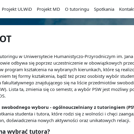
Projekt ULWiD
Projekt MD
O tutoringu
Spotkania
Kontak
OT
 tutoringu w Uniwersytecie Humanistyczo-Przyrodniczym im. Jana
owie odbywa się poprzez uczestniczenie w obowiązkowych prze
w program kształcenia na wybranych kierunkach, które są realiz
niem tej formy kształcenia, bądź też przez osobisty wybór studen
 fakultatywnego znajdującego się na liście przedmiotów swobo
W). Lista ta, zmienia się co semestr, a wybór PSW jest możliwy p
OS.
 swobodnego wyboru - ogólnouczelniany z tutoringiem (P
tkania studenta i
tutora, które rodzi się z wolności
i
chęci zaanga
on
, doświadczenia nowych aktywności oraz unikatowych relacji.
na wybrać tutora?