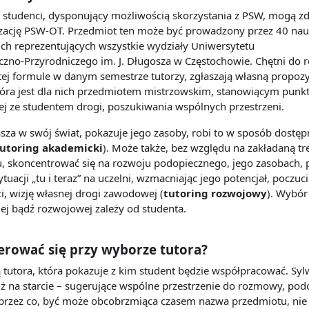
studenci, dysponujący możliwością skorzystania z PSW, mogą 
izację
PSW
-
OT.
Przedmiot ten może być prowadzony przez 40
nauc
ch reprezentujących wszystkie wydziały
Uniwersytetu
czno
-
Przyrodniczego
im. J. Długosza w Częstochowie. Chętni do re
 tej formule w danym semestrze tutorzy, zgłaszają własną propozy
óra jest dla nich przedmi
otem mistrzowskim, stanowiącym punkt
ej ze studentem drogi,
poszukiwania wspólnych przestrzeni.
sza w swój świat, pokazuje jego zasoby, robi
to w sposób dostęp
utoring akademicki
). Może także, bez względu na zakładan
ą tr
, skoncentrować się na rozwoju podopiecznego, jego zasobach, p
ytuacji
„tu i teraz” na uczelni, wzmacniając jego potencjał, poczuci
i, wizję własnej drogi
zawodowej (
tutoring rozwojowy
). Wybór
iej bądź rozwojowej zależy od studenta.
erować się przy wyborze tutora?
 tutora
, która pokazuje z kim student będzie współpracować. Syl
uż na starcie
–
sugerujące wspólne przestrzenie do rozmowy, pod
 przez
co, być może obcobrzmiąca czasem nazwa przedmiotu, nie