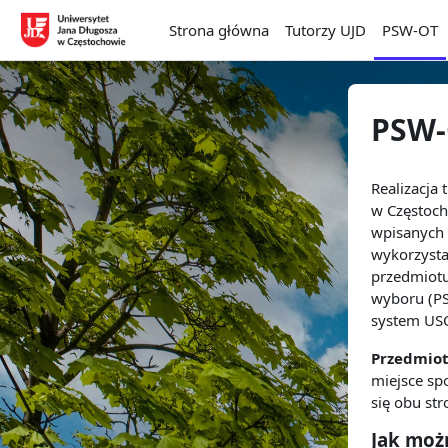
Przejdź do głównej zawartości
Strona główna
Tutorzy UJD
PSW-OT
PSW-
Realizacja
w Częstoch
wpisanych 
wykorzysta
przedmiotu
wyboru (PS
system US
Przedmiot
miejsce spo
się
obu str
Jak moż