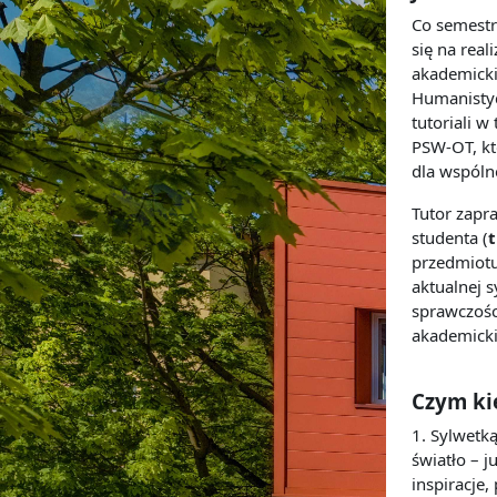
Co semestr
się na
real
akademicki
Humanisty
tutoriali w
PSW
-
OT,
kt
dla wspóln
Tutor zapra
studenta (
t
przedmiotu
aktualnej s
sprawczośc
akademick
Czym ki
1.
Sylwetką
światło
–
j
inspiracje,