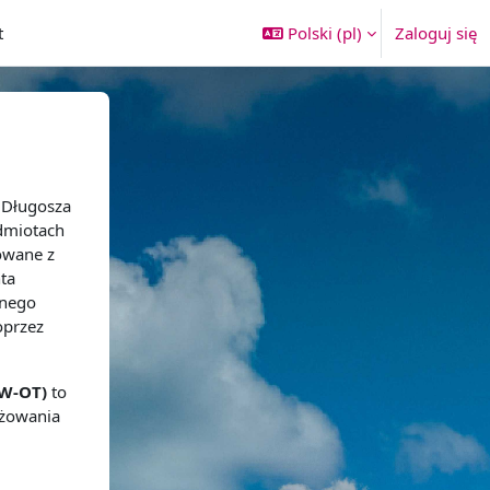
t
Polski ‎(pl)‎
Zaloguj się
 Długosza
dmiotach
owane z
ta
dnego
oprzez
SW-OT)
to
żowania