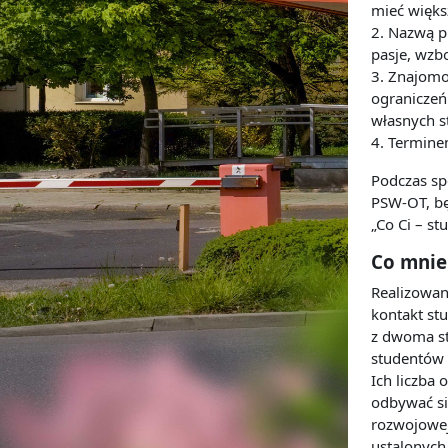
mieć więks
2.
Nazwą p
pasje,
wzbo
3.
Znajomoś
ograniczeń
własnych s
4.
Termine
Podczas sp
PSW
-
OT, b
„Co Ci
–
stu
Co mnie
Realizowan
kontakt st
z dwoma s
studentów 
Ich liczba 
odbywać si
rozwojowej
ustalonych