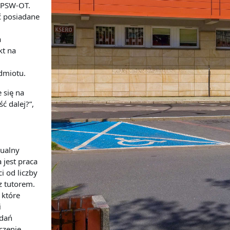
w PSW-OT.
ć posiadane
a
kt na
dmiotu.
 się na
ść dalej?”,
ualny
 jest praca
i od liczby
z tutorem.
, które
i
adań
iczenie
.